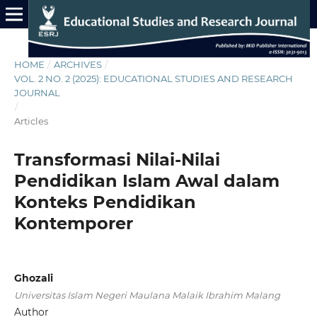
HOME
/
ARCHIVES
/
VOL. 2 NO. 2 (2025): EDUCATIONAL STUDIES AND RESEARCH
JOURNAL
/
Articles
Transformasi Nilai-Nilai
Pendidikan Islam Awal dalam
Konteks Pendidikan
Kontemporer
Ghozali
Universitas Islam Negeri Maulana Malaik Ibrahim Malang
Author