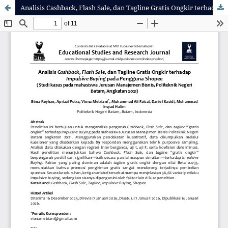
Analisis Cashback, Flash Sale, dan Tagline Gratis Ongkir terhadap Impulsive Buying pada Pengguna Shopee