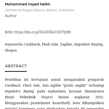
Muhammad Irsyad Halim
Politeknik Negeri Batam, Batam, Indonesia
Author
DOI:
https://doi.org/10.60036/c5h17p98
Cashback, Flash Sale, Tagline, Impulsive Buying,
Keywords:
Shopee
ABSTRACT
Penelitian ini bertujuan untuk menganalisis pengaruh
Cashback
,
Flash Sale
, dan
tagline
“gratis ongkir” terhadap
Impulsive Buying
pada mahasiswa Jurusan Manajemen
Bisnis Politeknik Negeri Batam angkatan 2021.
Menggunakan pendekatan kuantitatif, data dikumpulkan
melalui kuesioner yang disebarkan kepada 89 responden