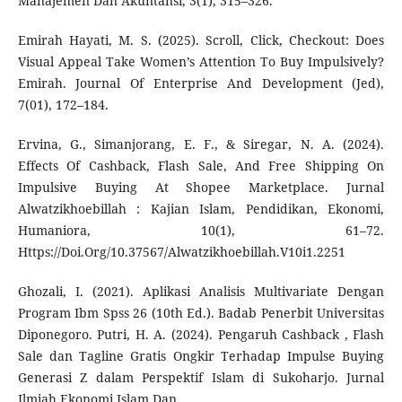
Manajemen Dan Akuntansi, 3(1), 315–326.
Emirah Hayati, M. S. (2025). Scroll, Click, Checkout: Does
Visual Appeal Take Women’s Attention To Buy Impulsively?
Emirah. Journal Of Enterprise And Development (Jed),
7(01), 172–184.
Ervina, G., Simanjorang, E. F., & Siregar, N. A. (2024).
Effects Of Cashback, Flash Sale, And Free Shipping On
Impulsive Buying At Shopee Marketplace. Jurnal
Alwatzikhoebillah : Kajian Islam, Pendidikan, Ekonomi,
Humaniora, 10(1), 61–72.
Https://Doi.Org/10.37567/Alwatzikhoebillah.V10i1.2251
Ghozali, I. (2021). Aplikasi Analisis Multivariate Dengan
Program Ibm Spss 26 (10th Ed.). Badab Penerbit Universitas
Diponegoro. Putri, H. A. (2024). Pengaruh Cashback , Flash
Sale dan Tagline Gratis Ongkir Terhadap Impulse Buying
Generasi Z dalam Perspektif Islam di Sukoharjo. Jurnal
Ilmiah Ekonomi Islam Dan