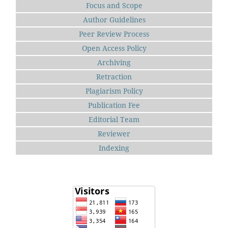
Focus and Scope
Author Guidelines
Peer Review Process
Open Access Policy
Archiving
Retraction
Plagiarism Policy
Publication Fee
Editorial Team
Reviewer
Indexing