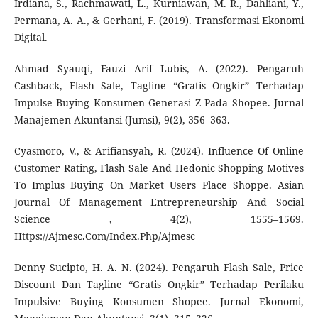
Irdiana, S., Rachmawati, L., Kurniawan, M. R., Dahliani, Y.,
Permana, A. A., & Gerhani, F. (2019). Transformasi Ekonomi
Digital.
Ahmad Syauqi, Fauzi Arif Lubis, A. (2022). Pengaruh
Cashback, Flash Sale, Tagline “Gratis Ongkir” Terhadap
Impulse Buying Konsumen Generasi Z Pada Shopee. Jurnal
Manajemen Akuntansi (Jumsi), 9(2), 356–363.
Cyasmoro, V., & Arifiansyah, R. (2024). Influence Of Online
Customer Rating, Flash Sale And Hedonic Shopping Motives
To Implus Buying On Market Users Place Shoppe. Asian
Journal Of Management Entrepreneurship And Social
Science , 4(2), 1555–1569.
Https://Ajmesc.Com/Index.Php/Ajmesc
Denny Sucipto, H. A. N. (2024). Pengaruh Flash Sale, Price
Discount Dan Tagline “Gratis Ongkir” Terhadap Perilaku
Impulsive Buying Konsumen Shopee. Jurnal Ekonomi,