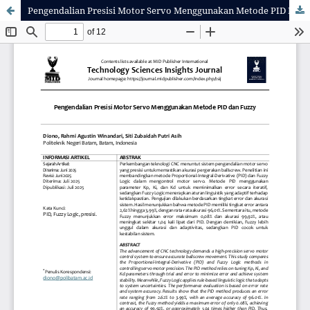
Pengendalian Presisi Motor Servo Menggunakan Metode PID Dan Fuzzy